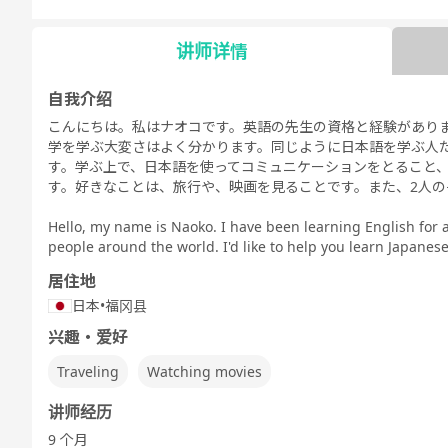
文法 - 日常会
文法 - ビジネ
日常会話
ビジネス会話
日本語能力試
日本語
話
ス会話
験5級
験
讲师详情
自我介绍
こんにちは。私はナオコです。英語の先生の資格と経験があり
自由谈话
デイリートピ
学を学ぶ大変さはよく分かります。同じように日本語を学ぶ人
ック
す。学ぶ上で、日本語を使ってコミュニケーションをとること
す。好きなことは、旅行や、映画を見ることです。また、2人の
Hello, my name is Naoko. I have been learning English for a
people around the world. I'd like to help you learn Japanese
居住地
日本
•
福冈县
兴趣・爱好
Traveling
Watching movies
讲师经历
9 个月