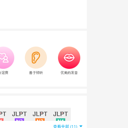
友谊赛
善于倾听
优美的发音
查看全部 (11)