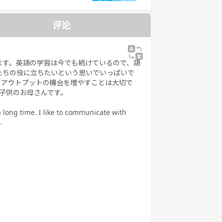
能力試
日本語能力試
日本語能力試
日本語能力試
4級
験3級
験2級
験1級
评论
ます。英語の学習は今でも続けているので、語
たちの役に立ちたいという思いでいっぱいで
、アウトプットの機会を増やすことは大切で
子供のお母さんです。
 long time. I like to communicate with
.