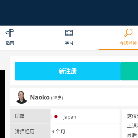
指南
学习
寻找导师
新注册
Naoko
(48岁)
国籍
这位
Japan
上课次
讲师经历
9 个月
最后一