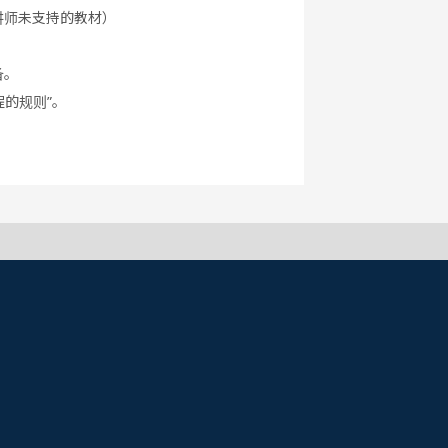
讲师未支持的教材）
备。
程的规则”。