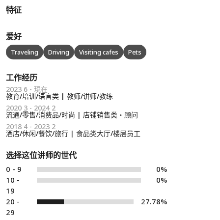
特征
爱好
Traveling
Driving
Visiting cafes
Pets
工作经历
2023 6 - 現在
教育/培训/语言类 | 教师/讲师/教练
2020 3 - 2024 2
流通/零售/消费品/时尚 | 店铺销售类・顾问
2018 4 - 2023 2
酒店/休闲/餐饮/旅行 | 食品类大厅/楼层员工
选择这位讲师的世代
0 - 9
0%
10 -
0%
19
20 -
27.78%
29