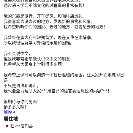
通过语言学习不同文化的过程真的非常有趣！
我的兴趣是旅行、开车兜风、和咖啡店巡礼。
我很喜欢去没去过的地方，发现新的事物和风景。
也希望听听你们的国家、去过的地方，或者想去的地方！
我曾经在澳大利亚短期留学，现在又住在柬埔寨，
所以我很理解学习外语的乐趣和困难。
我不会说中文，
但是我非常希望能认识说中文的朋友，
也希望从大家身上学到很多东西！
我希望上课时可以创造一个轻松温暖的氛围，让大家开心地练习日
语。
不只是语法和词汇，
我也会全力帮助大家**“用自己的语言表达想说的内容”**！
很期待与你们见面！
请多多关照！
翻译
居住地
日本
•
爱知县