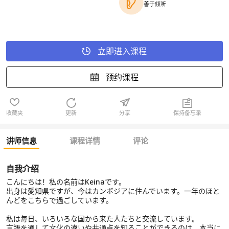
善于倾听
立即进入课程
预约课程
收藏夹
更新
分享
保持备忘录
讲师信息
课程详情
评论
自我介绍
こんにちは！私の名前はKeinaです。
出身は愛知県ですが、今はカンボジアに住んでいます。一年のほと
んどをこちらで過ごしています。
私は毎日、いろいろな国から来た人たちと交流しています。
言語を通して文化の違いや共通点を知ることができるのは、本当に