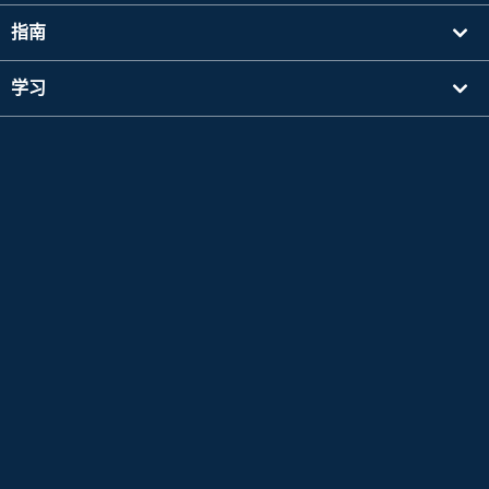
指南
学习
寻找讲师
其他
公司信息
Apple 和 Apple 标志是 Apple Inc. 在美国及其他国家注册的商标。App Store 是 Apple Inc.
的服务标志。
Google Play 是 Google LLC 的商标。
Copyright © 2026 在线日语会话
Native Camp All Rights Reserved.