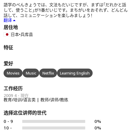
語学のべんきょうでは、文法もだいじですが、まずは｢だれかと話
して、使うこと｣が1番だいじです。まちがいをおそれず、どんどん
話して、コミュニケーションを楽しみましょう！
翻译
居住地
日本
•
兵库县
特征
爱好
Movies
Music
Netflix
Learning English
工作经历
2009 4 - 現在
教育/培训/语言类 | 教师/讲师/教练
选择这位讲师的世代
0 - 9
0%
10 -
0%