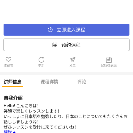
立即进入课程
预约课程
收藏夹
更新
分享
保持备忘录
讲师信息
课程详情
评论
自我介绍
Hello! こんにちは！
笑顔で楽しくレッスンします！
いっしょに日本語を勉強したり、日本のことについてもたくさんお
話ししましょうね！
ぜひレッスンを受けに来てくださいね！
翻译