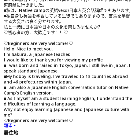
道府県に行きました。
■私は、Native campの英語ver.の日本人英会話講師でもあります。
■私自身も英語を学習している生徒でもありますので、言葉を学習
する大変さは良く分かります。
私と一緒に日本語や日本の文化を楽しみませんか？
♡初心者の方、大歓迎です！！♡
♡Beginners are very welcome! ♡
Hello! Nice to meet you.
I'm Sakura, a Japanese teacher.
I would like to thank you for viewing my profile
■I was born and raised in Tokyo, Japan. I still live in Japan. I
speak standard Japanese.
■My hobby is traveling. I've traveled to 13 countries abroad
and 46 prefectures within Japan.
■I am also a Japanese English conversation tutor on Native
Camp's English version.
■ As I myself am a student learning English, I understand the
difficulties of learning a language.
Why not enjoy learning Japanese and Japanese culture with
me?
♡Beginners are very welcome! ♡
翻译
居住地