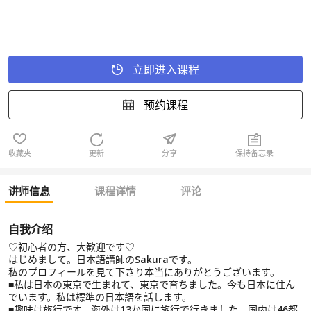
立即进入课程
预约课程
收藏夹
更新
分享
保持备忘录
讲师信息
课程详情
评论
自我介绍
♡初心者の方、大歓迎です♡
はじめまして。日本語講師のSakuraです。
私のプロフィールを見て下さり本当にありがとうございます。
■私は日本の東京で生まれて、東京で育ちました。今も日本に住ん
でいます。私は標準の日本語を話します。
■趣味は旅行です。海外は13か国に旅行で行きました。国内は46都