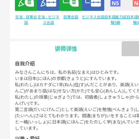
文法 - 日常会
文法 - ビジネ
日常会話
ビジネス会話
日本語能力試
日本語
話
ス会話
験5級
験
讲师详情
自由谈话
デイリートピ
ック
自我介绍
みなさんこんにちは、私の名前(なまえ)はひとみです。
いまは日本(にほん)の京都(きょうと)にすんでいます。
私(わたし)はカナダに1年(ねん)住(す)んだことがあり、英語(え
んご)があまり話(はな)せない方(かた)でも安心(あんしん)してく
私(わたし)の授業(じゅぎょう)では、初級者(しょきゅうしゃ)か
んげい)です。
第二言語(だいにげんご)として英語(えいご)を勉強(べんきょう)
(たいへん)さはとてもわかります。間違(まちが)いをすることは
と一緒(いっしょ)に日本語(にほんご)をたのしく学(まな)んでい
しています。
兴趣・爱好