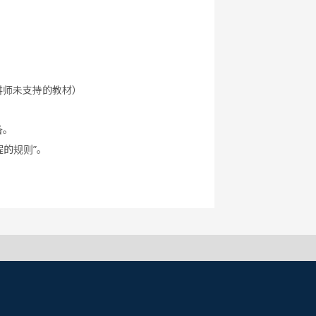
讲师未支持的教材）
备。
程的规则”。