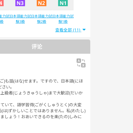
能力試
日本語能力試
日本語能力試
日本語能力試
4級
験3級
験2級
験1級
查看全部 (11)
评论
いご)も話(はな)せます。ですので、日本語(にほ
ださい。
ら上級者(じょうきゅうしゃ)まで大歓迎(だいか
していて、語学習得(ごがくしゅうとく)の大変
恥(は)ずかしいことではありません。私(わたし)
きましょう！おあいできるのを楽(たの)しみに