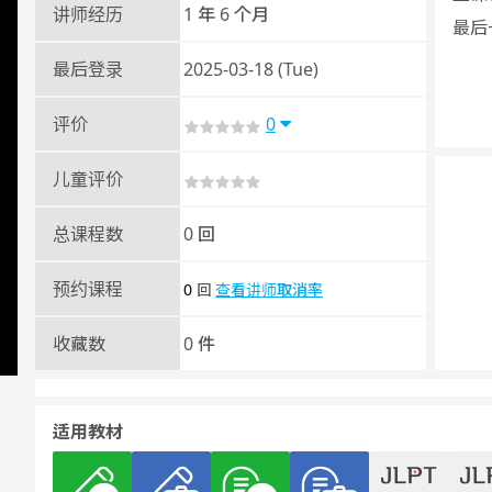
讲师经历
1 年 6 个月
最后一
最后登录
2025-03-18 (Tue)
评价
0
儿童评价
总课程数
0 回
预约课程
0
查看讲师取消率
回
收藏数
0 件
适用教材