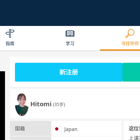
指南
学习
寻找导师
新注册
Hitomi
(35岁)
国籍
这位
Japan
上课次