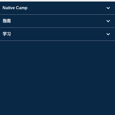
Native Camp
指南
学习
寻找讲师
其他
公司信息
Apple 和 Apple 标志是 Apple Inc. 在美国及其他国家注册的商标。App Store 是 Apple Inc.
的服务标志。
Google Play 是 Google LLC 的商标。