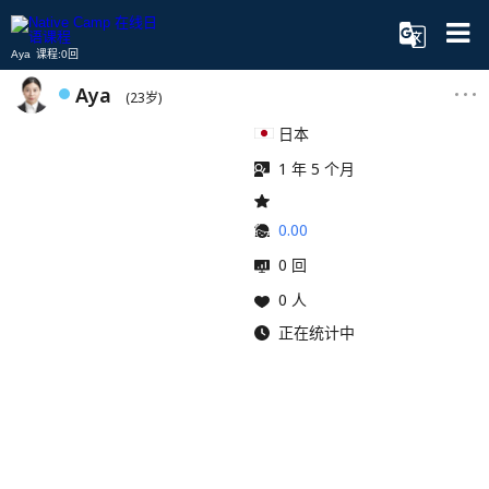
Aya 课程:0回
Aya
(23岁)
日本
1 年 5 个月
0.00
0 回
0 人
正在统计中