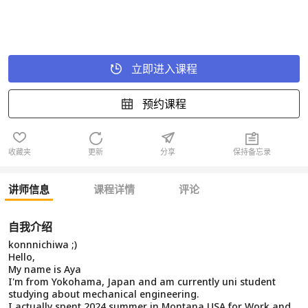
立即进入课程
预约课程
收藏夹
更新
分享
保持备忘录
讲师信息
课程详情
评论
自我介绍
konnnichiwa ;)
Hello,
My name is Aya
I'm from Yokohama, Japan and am currently uni student
studying about mechanical engineering.
I actually spent 2024 summer in Montana,USA for Work and