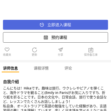
立即进入课程
预约课程
收藏夹
更新
分享
保持备忘录
讲师信息
课程详情
评论
自我介绍
こんにちは！Hikaです。趣味は旅行、ウクレレやピアノを弾くこ
と、海外ドラマを観ること(Emily in Parisがお気に入りです?)、折
り紙を折ることです。日本の文化や、日常会話、旅行で使う会話な
ど、レッスンでたくさんお話ししましょう！
私自身、オーストラリアで英語の勉強をしていた経験があり、言語
習得の難しさを理解しています。楽しく日本語を学べるようにお手