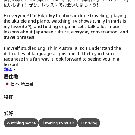
伝いします！ぜひ、レッスンでお会いしましょう！
Hi everyone! I'm Hika. My hobbies include traveling, playing
the ukulele and piano, watching TV shows (Emily in Paris is
my favorite ?), and folding origami. Let's talk a lot in our
lessons about Japanese culture, everyday conversation, and
travel phrases!
I myself studied English in Australia, so I understand the
difficulties of language acquisition. I'll help you learn
Japanese in a fun way! I look forward to seeing you in a
lesson!
翻译
居住地
日本
•
埼玉县
特征
爱好
Watching movie
Listening to music
Traveling