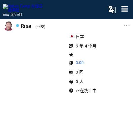
Risa 课程:0回
Risa
(44岁)
日本
6 年 4 个月
0.00
0 回
0 人
正在统计中