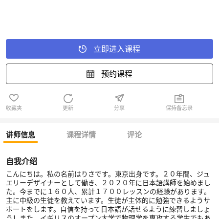
立即进入课程
预约课程
收藏夹
更新
分享
保持备忘录
讲师信息
课程详情
评论
自我介绍
こんにちは。私の名前はりさです。東京出身です。２０年間、ジュ
エリーデザイナーとして働き、２０２０年に日本語講師を始めまし
た。今までに１６０人、累計１７００レッスンの経験があります。
主に中級の生徒を教えています。生徒が主体的に勉強できるようサ
ポートをします。自信を持って日本語が話せるように練習しましょ
う！また、イギリスのオープン大学で物理学を専攻する学生でもあ