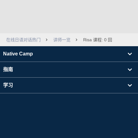
在线日语对话热门
讲师一览
Risa 课程: 0 回
Native Camp
指南
学习
寻找讲师
其他
公司信息