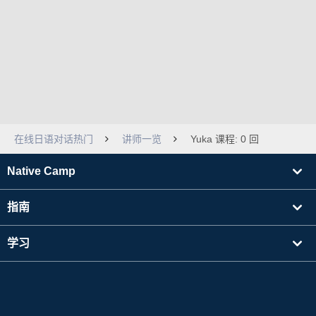
在线日语对话热门
讲师一览
Yuka 课程: 0 回
Native Camp
指南
学习
寻找讲师
其他