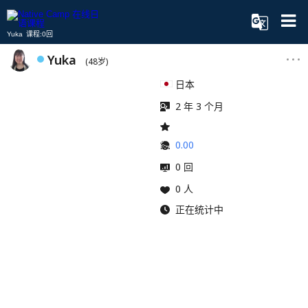
Yuka 课程:0回
Yuka
(48岁)
日本
2 年 3 个月
0.00
0 回
0 人
正在统计中