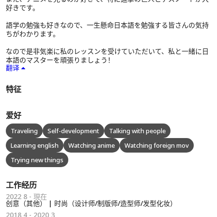
好きです。
語学の勉強も好きなので、一生懸命日本語を勉強する皆さんの気持
ちがわかります。
なので是非気楽に私のレッスンを受けていただいて、私と一緒に日
本語のマスターを頑張りましょう！
翻译
特征
爱好
Traveling
Self-development
Talking with people
Learning english
Watching anime
Watching foreign mov
Trying new things
工作经历
2022 8 - 現在
创意（其他） | 时尚（设计师/制版师/造型师/发型化妆）
2018 4 - 2020 3