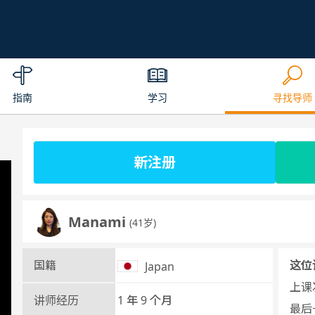
指南
学习
寻找导师
新注册
Manami
(41岁)
国籍
这位
Japan
上课次
讲师经历
1 年 9 个月
最后一