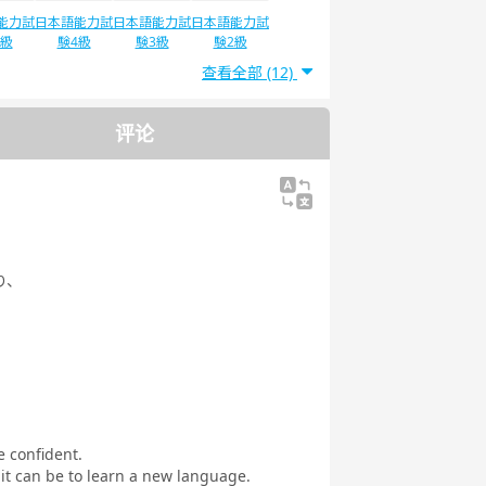
能力試
日本語能力試
日本語能力試
日本語能力試
5級
験4級
験3級
験2級
查看全部 (12)
评论
り、
e confident.
 it can be to learn a new language.