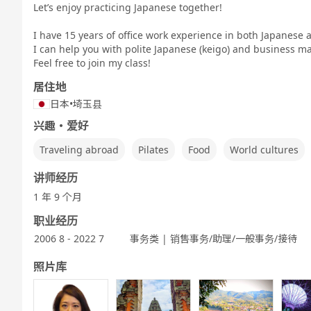
Let’s enjoy practicing Japanese together!
I have 15 years of office work experience in both Japanese
I can help you with polite Japanese (keigo) and business ma
Feel free to join my class!
居住地
日本
•
埼玉县
兴趣・爱好
Traveling abroad
Pilates
Food
World cultures
讲师经历
1 年 9 个月
职业经历
2006 8 - 2022 7
事务类 | 销售事务/助理/一般事务/接待
照片库