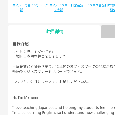
文法 - 日常会
10分トーク
文法 - ビジネ
日常会話
ビジネス会話
日本語
話
ス会話
験
讲师详情
日本語能力試
自由谈话
デイリートピ
験1級
ック
自我介绍
こんにちは。まなみです。
一緒に日本語の練習をしましょう！
日系企業と外資系企業で、15年間のオフィスワークの経験があ
敬語やビジネスマナーもサポートできます。
いつでもお気軽にレッスンにお越しくださいね。
Hi, I’m Manami.
I love teaching Japanese and helping my students feel mor
I’m also learning English, so I understand how challenging