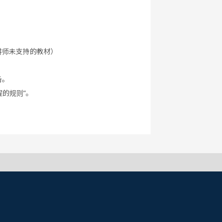
讲师未支持的教材）
备。
程的规则”。