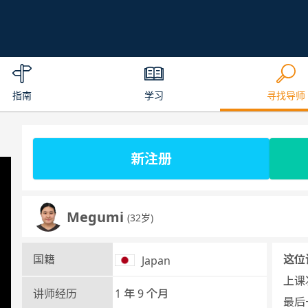
指南
学习
寻找导师
新注册
Megumi
(32岁)
国籍
这位
Japan
上课次
讲师经历
1 年 9 个月
最后一