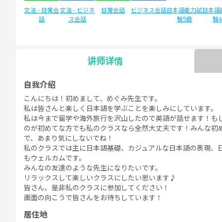
文法 - 日常会
文法 - ビジネ
日常会話
ビジネス会話
日本語能力試
日本語
話
ス会話
験5級
験
讲师详情
自由谈话
デイリートピ
ック
自我介绍
こんにちは！初めまして、めぐみ先生です。
私は皆さんと楽しく日本語を学ぶことを楽しみにしています。
私は今まで留学や海外旅行を沢山したので英語が話せます！も
のが初めてな方でも私のクラスなら全然大丈夫です！みんな初
で、あまり気にしないでね！
私のクラスでは主に日本語基礎、カジュアルな日本語の表現、
もウェルカムです。
みんなの友達のような先生になりたいです。
リラックスして楽しいクラスにしたい思います♪
皆さん、是非私のクラスに参加してください！
画面の向こうで皆さんをお待ちしています！
居住地