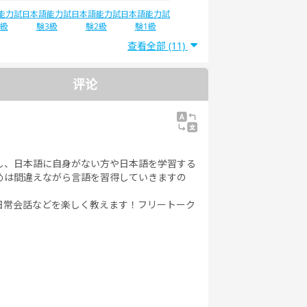
能力試
日本語能力試
日本語能力試
日本語能力試
4級
験3級
験2級
験1級
查看全部 (11)
评论
し、日本語に自身がない方や日本語を学習する
めは間違えながら言語を習得していきますの
日常会話などを楽しく教えます！フリートーク