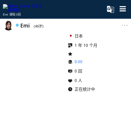
Emi 课程:0回
Emi
(46岁)
日本
1 年 10 个月
0.00
0 回
0 人
正在统计中