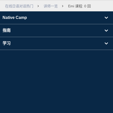
在线日语对话热门
讲师一览
Emi 课程: 0 回
Native Camp
指南
学习
寻找讲师
其他
公司信息
Apple 和 Apple 标志是 Apple Inc. 在美国及其他国家注册的商标。App Store 是 Apple Inc.