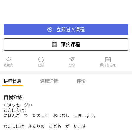
立即进入课程
预约课程
收藏夹
更新
分享
保持备忘录
讲师信息
课程详情
评论
自我介绍
≪メッセージ≫
こんにちは！
にほんご で たのしく おはなし しましょう。
わたしには ふたりの こども が います。