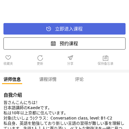
立即进入课程
预约课程
收藏夹
更新
分享
保持备忘录
讲师信息
课程详情
评论
自我介绍
皆さんこんにちは！
日本語講師のKaedeです。
私は10年以上京都に住んでいます。
対象(たいしょう)クラス：Conversation class, level: B1-C2
私自身、英語を勉強しており新しい言語の習得が難しい事を理解し
ています。生徒1人１人に寄り添い、ベストな勉強法を一緒に見つ