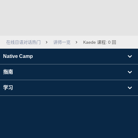
在线日语对话热门
讲师一览
Kaede 课程: 0 回
Native Camp
指南
学习
寻找讲师
其他
公司信息