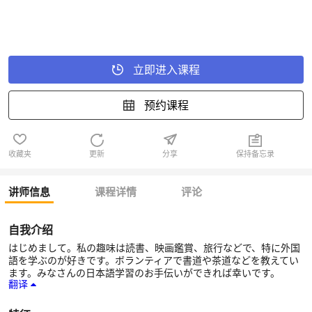
立即进入课程
预约课程
收藏夹
更新
分享
保持备忘录
讲师信息
课程详情
评论
自我介绍
はじめまして。私の趣味は読書、映画鑑賞、旅行などで、特に外国
語を学ぶのが好きです。ボランティアで書道や茶道などを教えてい
ます。みなさんの日本語学習のお手伝いができれば幸いです。
翻译