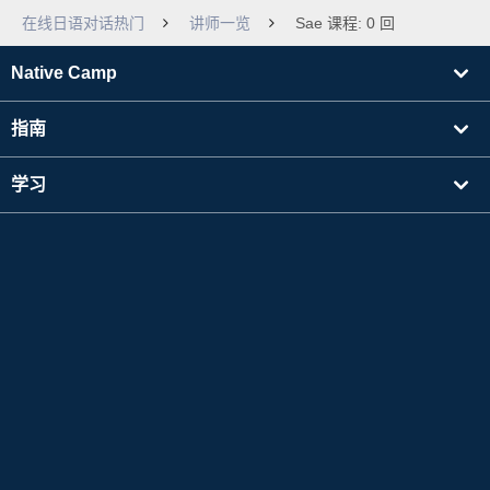
在线日语对话热门
讲师一览
Sae 课程: 0 回
Native Camp
指南
学习
寻找讲师
其他
公司信息
Apple 和 Apple 标志是 Apple Inc. 在美国及其他国家注册的商标。App Store 是 Apple Inc.