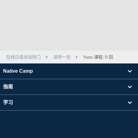
在线日语对话热门
讲师一览
Yuzu 课程: 0 回
Native Camp
指南
学习
寻找讲师
其他