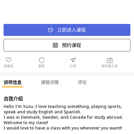
立即进入课程
预约课程
收藏夹
更新
分享
保持备忘录
讲师信息
课程详情
评论
自我介绍
Hello I'm Yuzu. I love teaching something, playing sports,
speak and study English and Spanish.
I was in Denmark, Sweden, and Canada for study abroad.
Welcome to my class!!
I would love to have a class with you whenever you want!!