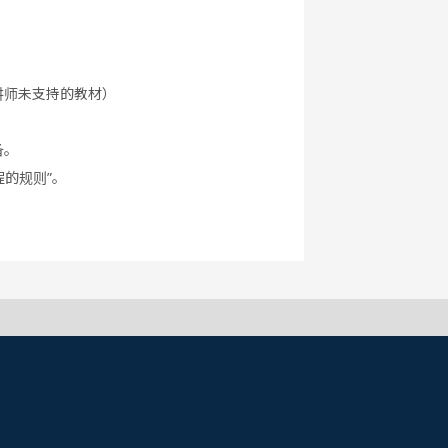
讲师未支持的教材）
备。
程的规则”。