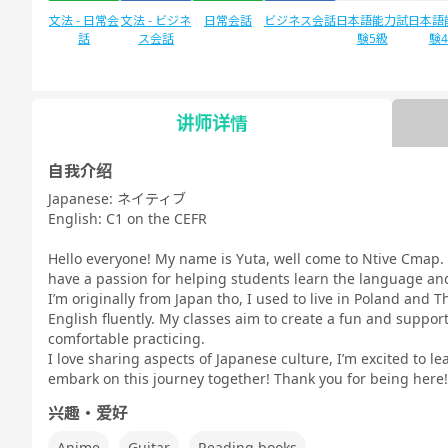
文法 - 日常会
文法 - ビジネ
日常会話
ビジネス会話
日本語能力試
日本語
話
ス会話
験5級
験
讲师详情
自由谈话
デイリートピ
ック
自我介绍
Japanese: ネイティブ
English: C1 on the CEFR
Hello everyone! My name is Yuta, well come to Ntive Cmap. 
have a passion for helping students learn the language and
I’m originally from Japan tho, I used to live in Poland and 
English fluently. My classes aim to create a fun and suppo
comfortable practicing.
I love sharing aspects of Japanese culture, I’m excited to lea
embark on this journey together! Thank you for being here!
兴趣・爱好
Anime
Guitar
Reading books