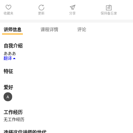
收藏夹
更新
分享
保持备忘录
讲师信息
课程详情
评论
自我介绍
あああ
翻译
特征
爱好
A
工作经历
无工作经历
选择这位讲师的世代