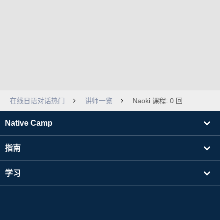
在线日语对话热门
讲师一览
Naoki 课程: 0 回
Native Camp
指南
学习
寻找讲师