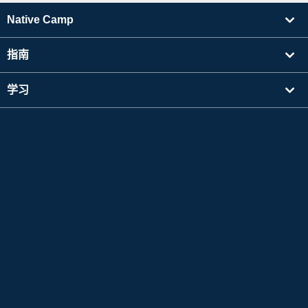
Native Camp
指南
学习
寻找讲师
其他
公司信息
Apple 和 Apple 标志是 Apple Inc. 在美国及其他国家注册的商标。App Store 是 Apple Inc.
的服务标志。
Google Play 是 Google LLC 的商标。