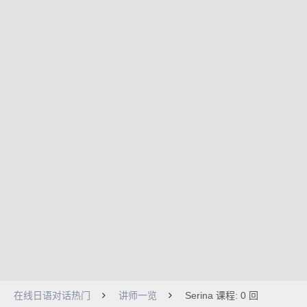
在线日语对话热门
讲师一览
Serina 课程: 0 回