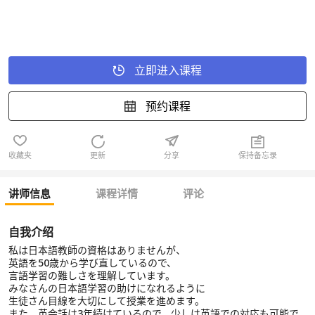
立即进入课程
预约课程
收藏夹
更新
分享
保持备忘录
讲师信息
课程详情
评论
自我介绍
私は日本語教師の資格はありませんが、
英語を50歳から学び直しているので、
言語学習の難しさを理解しています。
みなさんの日本語学習の助けになれるように
生徒さん目線を大切にして授業を進めます。
また、英会話は3年続けているので、少しは英語での対応も可能で