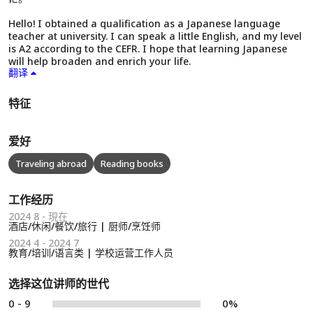
Hello! I obtained a qualification as a Japanese language
teacher at university. I can speak a little English, and my level
is A2 according to the CEFR. I hope that learning Japanese
will help broaden and enrich your life.
翻译
特征
爱好
Traveling abroad
Reading books
工作经历
2024 8 - 現在
酒店/休闲/餐饮/旅行 | 厨师/烹饪师
2024 4 - 2024 7
教育/培训/语言类 | 学校运营工作人员
选择这位讲师的世代
0 - 9
0%