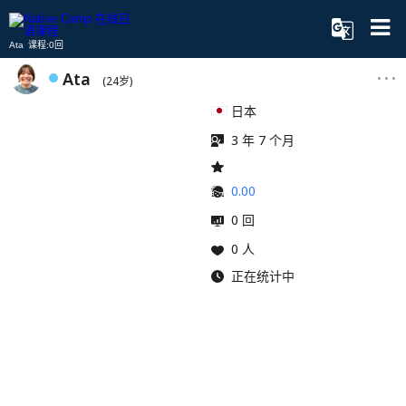
Ata 课程:0回
Ata
(24岁)
日本
3 年 7 个月
0.00
0 回
0 人
正在统计中