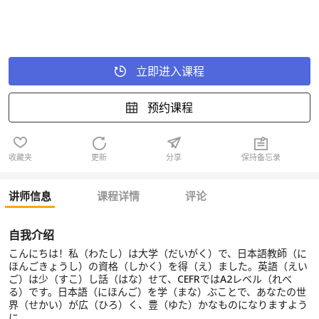
立即进入课程
预约课程
收藏夹
更新
分享
保持备忘录
讲师信息
课程详情
评论
自我介绍
こんにちは！私（わたし）は大学（だいがく）で、日本語教師（に
ほんごきょうし）の資格（しかく）を得（え）ました。英語（えい
ご）は少（すこ）し話（はな）せて、CEFRではA2レベル（れべ
る）です。日本語（にほんご）を学（まな）ぶことで、あなたの世
界（せかい）が広（ひろ）く、豊（ゆた）かなものになりますよう
に。