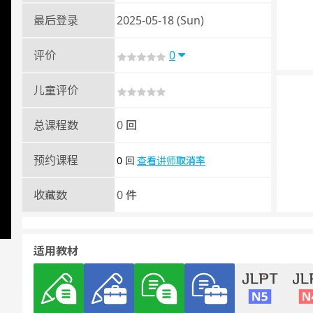
最后登录
2025-05-18 (Sun)
评价
0
儿童评价
总课程数
0 回
预约课程
0
查看讲师取消率
回
收藏数
0 件
适用教材