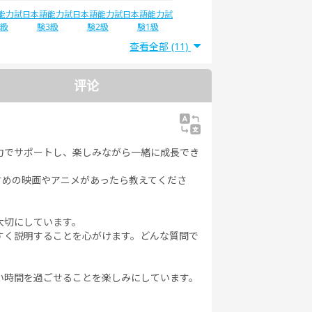
能力試
日本語能力試
日本語能力試
日本語能力試
4級
験3級
験2級
験1級
查看全部 (11)
评论
力でサポートし、楽しみながら一緒に成長でき
すめの映画やアニメがあったら教えてくださ
大切にしています。
すく説明することを心がけます。どんな質問で
い時間を過ごせることを楽しみにしています。