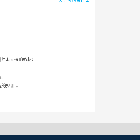
讲师未支持的教材）
备。
程的规则”。