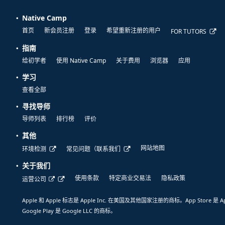
Native Camp
首页
新会员注册
登录
希望重新注册的用户
FOR TUTORS
指南
给初学者
使用 Native Camp
关于费用
浏览器
应用
学习
查看全部
寻找导师
导师列表
排行榜
评价
其他
网站地图
环境检测
常见问题（联系我们
关于我们
使用条款
特定商业交易法
隐私政策
运营公司
Apple 和 Apple 标志是 Apple Inc. 在美国及其他国家注册的商标。App Store 是 A
Google Play 是 Google LLC 的商标。