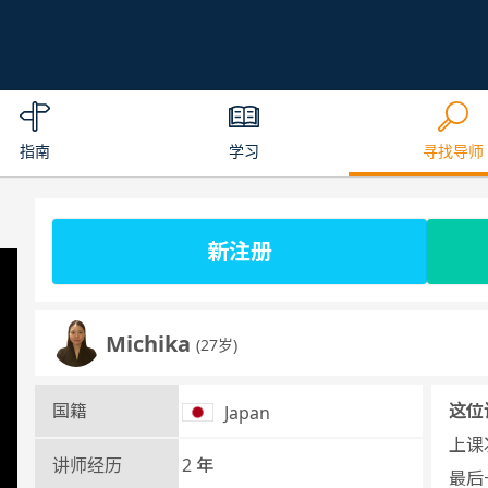
指南
学习
寻找导师
新注册
Michika
(27岁)
国籍
这位
Japan
上课次
讲师经历
2 年
最后一