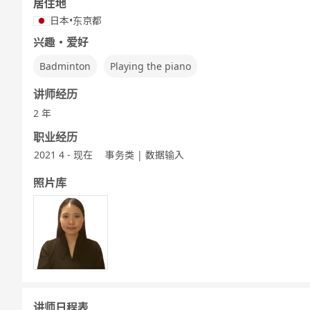
居住地
日本
•
东京都
兴趣・爱好
Badminton
Playing the piano
讲师经历
2 年
职业经历
2021 4 - 现在
事务类 | 数据输入
照片库
讲师日程表