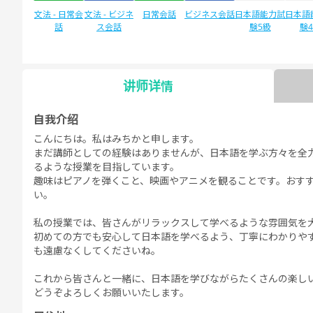
文法 - 日常会
文法 - ビジネ
日常会話
ビジネス会話
日本語能力試
日本語
話
ス会話
験5級
験
讲师详情
自由谈话
デイリートピ
ック
自我介绍
こんにちは。私はみちかと申します。
まだ講師としての経験はありませんが、日本語を学ぶ方々を全
るような授業を目指しています。
趣味はピアノを弾くこと、映画やアニメを観ることです。おす
い。
私の授業では、皆さんがリラックスして学べるような雰囲気を
初めての方でも安心して日本語を学べるよう、丁寧にわかりや
も遠慮なくしてくださいね。
これから皆さんと一緒に、日本語を学びながらたくさんの楽し
どうぞよろしくお願いいたします。