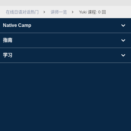
在线日语对话热门
讲师一览
Yuki 课程: 0 回
Native Camp
指南
学习
寻找讲师
其他
公司信息