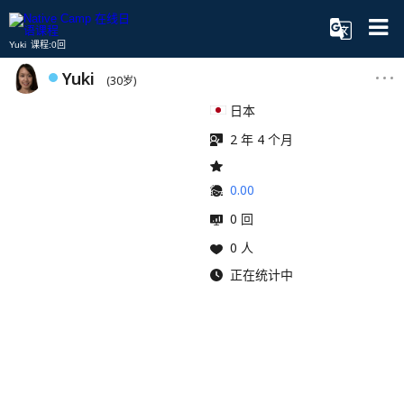
Yuki 课程:0回
Yuki
(30岁)
日本
2 年 4 个月
0.00
0 回
0 人
正在统计中