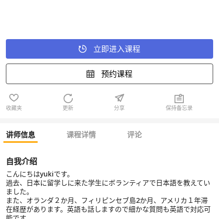
立即进入课程
预约课程
收藏夹
更新
分享
保持备忘录
讲师信息
课程详情
评论
自我介绍
こんにちはyukiです。
過去、日本に留学しに来た学生にボランティアで日本語を教えてい
ました。
また、オランダ２か月、フィリピンセブ島2か月、アメリカ１年滞
在経歴があります。英語も話しますので細かな質問も英語で対応可
能です。