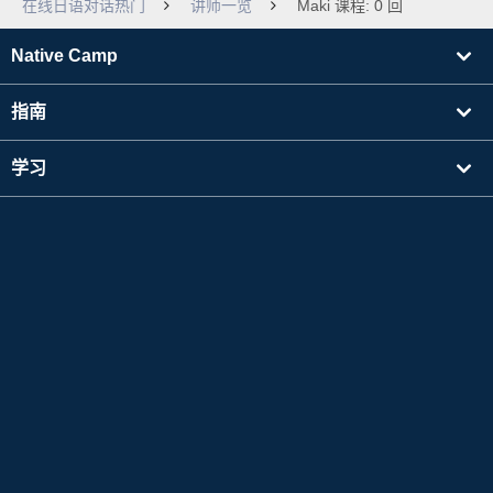
在线日语对话热门
讲师一览
Maki 课程: 0 回
Native Camp
指南
学习
寻找讲师
其他
公司信息
Apple 和 Apple 标志是 Apple Inc. 在美国及其他国家注册的商标。App Store 是 Apple Inc.
的服务标志。