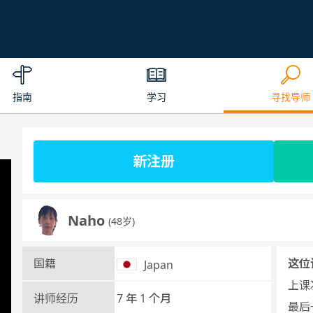
指南
学习
寻找导师
新注册
Naho
(48岁)
国籍
这位
Japan
上课次
讲师经历
7 年 1 个月
最后一