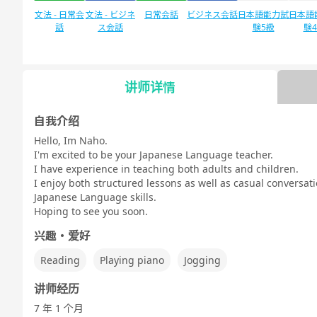
文法 - 日常会
文法 - ビジネ
日常会話
ビジネス会話
日本語能力試
日本語
話
ス会話
験5級
験
讲师详情
自由谈话
デイリートピ
ック
自我介绍
Hello, Im Naho.
I'm excited to be your Japanese Language teacher.
I have experience in teaching both adults and children.
I enjoy both structured lessons as well as casual conversat
Japanese Language skills.
Hoping to see you soon.
兴趣・爱好
Reading
Playing piano
Jogging
讲师经历
7 年 1 个月