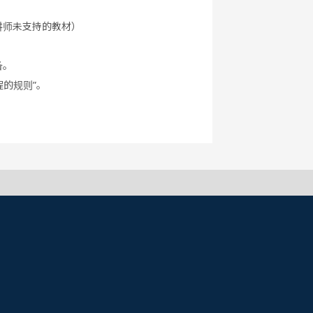
讲师未支持的教材）
备。
程的规则”。