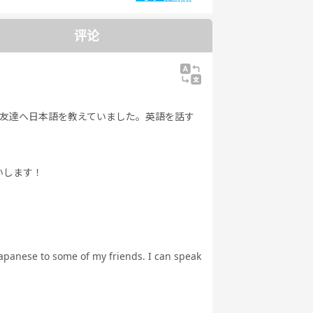
能力試
日本語能力試
自由谈话
デイリートピ
5級
験4級
ック
评论
に友達へ日本語を教えていました。英語を話す
！
いします！
Japanese to some of my friends. I can speak