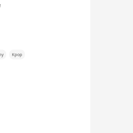
!
hy
Kpop