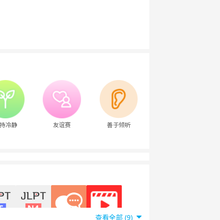
持冷静
友谊赛
善于倾听
查看全部 (9)