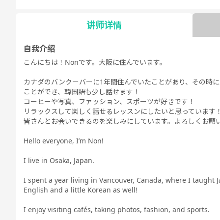
文法 - 日常会
10分トーク
文法 - ビジネ
日常会話
ビジネス会話
日本語
話
ス会話
験
讲师详情
自我介绍
こんにちは！Nonです。大阪に住んでいます。
カナダのバンクーバーに1年間住んでいたことがあり、その時
ことができ、韓国語も少し話せます！
コーヒーや写真、ファッション、スポーツが好きです！
リラックスして楽しく話せるレッスンにしたいと思っています
皆さんとお会いできるのを楽しみにしています。よろしくお願
Hello everyone, I’m Non!
I live in Osaka, Japan.
I spent a year living in Vancouver, Canada, where I taught 
English and a little Korean as well!
I enjoy visiting cafés, taking photos, fashion, and sports.