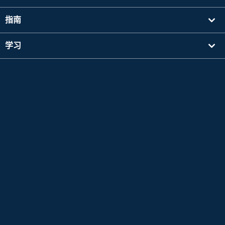
指南
学习
寻找讲师
其他
公司信息
Apple 和 Apple 标志是 Apple Inc. 在美国及其他国家注册的商标。App Store 是 Apple Inc.
的服务标志。
Google Play 是 Google LLC 的商标。
Copyright © 2026 在线日语会话