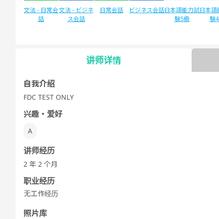
文法 - 日常会
文法 - ビジネ
日常会話
ビジネス会話
日本語能力試
日本語
話
ス会話
験5級
験
讲师详情
自由谈话
デイリートピ
ック
自我介绍
FDC TEST ONLY
兴趣・爱好
A
讲师经历
2 年 2 个月
职业经历
无工作经历
照片库