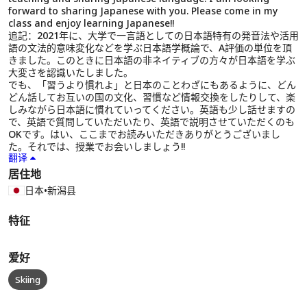
forward to sharing Japanese with you. Please come in my
class and enjoy learning Japanese!!
追記：2021年に、大学で一言語としての日本語特有の発音法や活用
語の文法的意味変化などを学ぶ日本語学概論で、A評価の単位を頂
きました。このときに日本語の非ネイティブの方々が日本語を学ぶ
大変さを認識いたしました。
でも、「習うより慣れよ」と日本のことわざにもあるように、どん
どん話してお互いの国の文化、習慣など情報交換をしたりして、楽
しみながら日本語に慣れていってください。英語も少し話せますの
で、英語で質問していただいたり、英語で説明させていただくのも
OKです。はい、ここまでお読みいただきありがとうございまし
た。それでは、授業でお会いしましょう!!
翻译
居住地
日本
•
新潟县
特征
爱好
Skiing