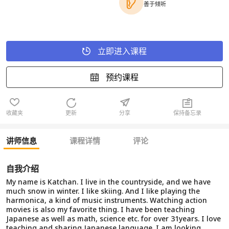
善于倾听
立即进入课程
预约课程
收藏夹
更新
分享
保持备忘录
讲师信息
课程详情
评论
自我介绍
My name is Katchan. I live in the countryside, and we have
much snow in winter. I like skiing. And I like playing the
harmonica, a kind of music instruments. Watching action
movies is also my favorite thing. I have been teaching
Japanese as well as math, science etc. for over 31years. I love
teaching and sharing Japanese language. I am looking