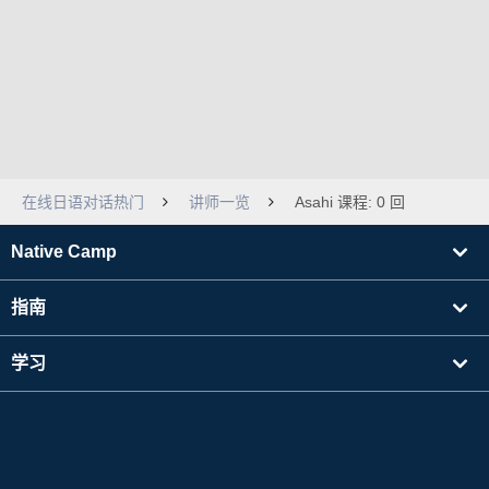
在线日语对话热门
讲师一览
Asahi 课程: 0 回
Native Camp
指南
学习
寻找讲师
其他