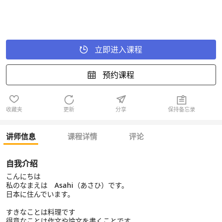
立即进入课程
预约课程
收藏夹
更新
分享
保持备忘录
讲师信息
课程详情
评论
自我介绍
こんにちは
私のなまえは Asahi（あさひ）です。
日本に住んでいます。
すきなことは料理です
得意なことは作文や論文を書くことです