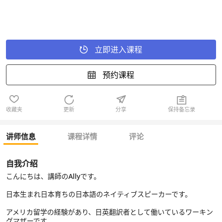
立即进入课程
预约课程
收藏夹
更新
分享
保持备忘录
讲师信息
课程详情
评论
自我介绍
こんにちは、講師のAllyです。
日本生まれ日本育ちの日本語のネイティブスピーカーです。
アメリカ留学の経験があり、日英翻訳者として働いているワーキン
グマザーです。