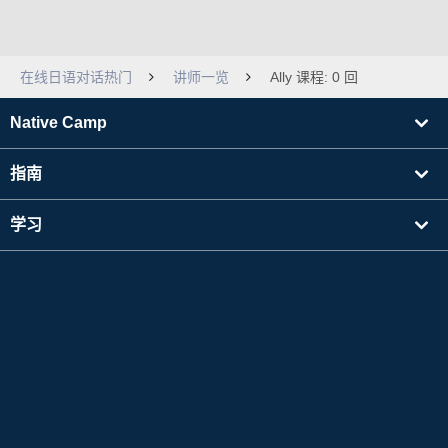
在线日语对话热门
讲师一览
Ally 课程: 0 回
Native Camp
指南
学习
寻找讲师
其他
公司信息