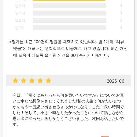
별4개
0
별3개
0
별2개
0
별1개
0
평가는 최근 100건의 평균을 채택하고 있습니다. 별 1개의 "리뷰
댓글"에 대해서는 원칙적으로 비공개로 하고 있습니다. 레슨 개선
에 도움이 되도록 솔직한 의견을 보내주시기 바랍니다.
2026-06
今日、「宝くにあたったら何を買いたいですか」についてお互
いに幸せな想像をさせてくれました!私の人生で何がたいせつ
かをもう一度思い出させるきっかけになりました！良い時間で
した！そして、小さい時なりたかったことについて話しながら
思い出に浸った。ありがとうございました。次回お話したいで
す。