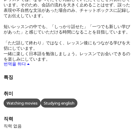
います。そのため、会話の流れを大きく止めることはせず、誤った
表現や不自然な文法があった場合のみ、チャットボックスに記録し
てお伝えしています。
短いレッスンの中でも、「しっかり話せた」「一つでも新しい学び
があった」と感じていただける時間になることを目指しています。
「ただ話して終わり」ではなく、レッスン後にもつながる学びを大
切にしています。
一緒に楽しく日本語を勉強しましょう。レッスンでお会いできるの
を楽しみにしています。
번역을 하다
특징
취미
Watching movies
Studying english
직력
직력 없음