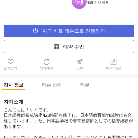
대화 상자 이용
지금 바로 레슨으로 진행하기
예약 수업
즐겨찾기
업데이트
공유
Keep메모
강사 정보
레슨 상세
리뷰
자기소개
こんにちは！ケイです。
日本語教師養成講座420時間を修了し、日本語教育能力試験にも合
格しています。また、日本語学校で非常勤講師としての指導経験が
あります。
レッスンでは、なるべくたくさん話していただくことを大切にして