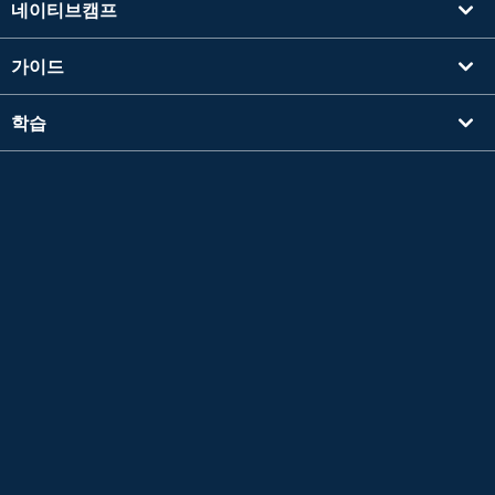
네이티브캠프
가이드
학습
강사를 찾기
기타
회사 정보
Apple 및 Apple 로고는 미국 및 기타 국가에서 등록된 Apple Inc.의 상표입니다. App Store
는 Apple Inc.의 서비스 마크입니다.
Google Play는 Google LLC의 상표입니다.