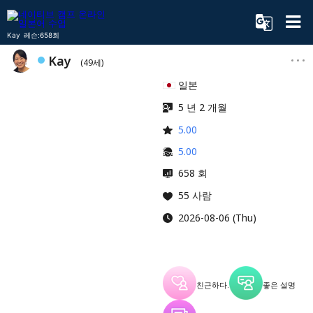
Kay 레슨:658회
Kay
(49세)
일본
5 년 2 개월
5.00
5.00
658 회
55 사람
2026-08-06 (Thu)
친근하다.
좋은 설명