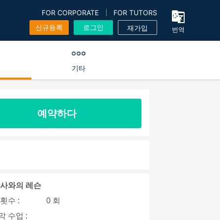
FOR CORPORATE
FOR TUTORS
신규등록
로그인
재가입
번역
기타
예약하다
강사와의 레슨
횟수 :
0 회
 수업 :