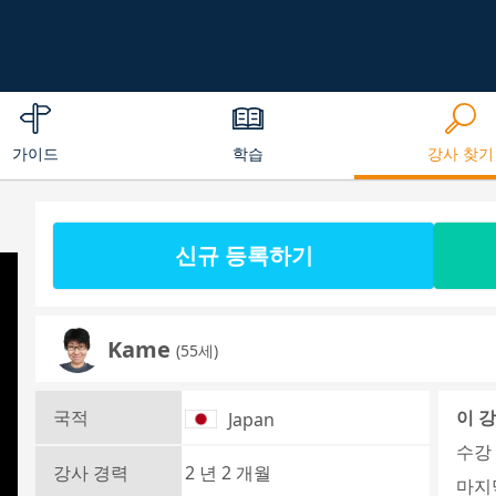
가이드
학습
강사 찾기
신규 등록하기
Kame
(55세)
국적
이 
Japan
수강 
강사 경력
2 년 2 개월
마지막