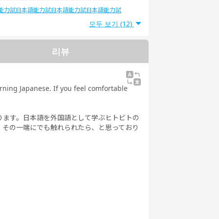
能力試
日本語能力試
日本語能力試
日本語能力試
5級
験4級
験3級
験2級
모두 보기 (12)
리뷰
rning Japanese. If you feel comfortable
ります。日本語を外国語として学ぶヒトビトの
、その一端にでも触れられたら、と思っており