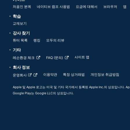
처음인 분께
네이티브 캠프 사용법
요금에 대해서
브라우저
앱
학습
교재보기
강사 찾기
튜터 목록
랭킹
모두의 리뷰
기타
사이트 맵
레슨환경 체크
FAQ (문의)
회사 정보
이용약관
특정 상거래법
개인정보 취급방침
운영회사
Apple 및 Apple 로고는 미국 및 기타 국가에서 등록된 Apple Inc.의 상표입니다. App
Google Play는 Google LLC의 상표입니다.