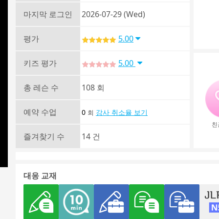
마지막 로그인
2026-07-29 (Wed)
평가
5.00
키즈 평가
5.00
총 레슨 수
108 회
예약 수업
0
강사 취소율 보기
회
친
즐겨찾기 수
14 건
대응 교재