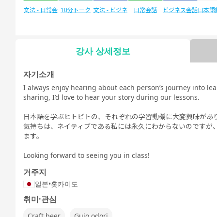
文法 - 日常会
10分トーク
文法 - ビジネ
日常会話
ビジネス会話
日本語
話
ス会話
験
강사 상세정보
자유 대화
日本語能力試
デイリートピ
자기소개
験1級
ック
I always enjoy hearing about each person’s journey into lea
sharing, I’d love to hear your story during our lessons.
日本語を学ぶヒトビトの、それぞれの学習動機に大変興味があ
気持ちは、ネイティブである私には永久にわからないのですが
ます。
Looking forward to seeing you in class!
거주지
일본
•
홋카이도
취미·관심
Craft beer
Gujo odori