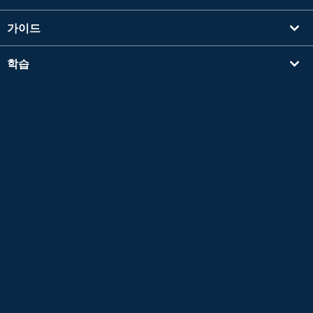
가이드
학습
강사를 찾기
기타
회사 정보
Apple 및 Apple 로고는 미국 및 기타 국가에서 등록된 Apple Inc.의 상표입니다. App Store
는 Apple Inc.의 서비스 마크입니다.
Google Play는 Google LLC의 상표입니다.
Copyright © 2026 온라인 일본어 회화