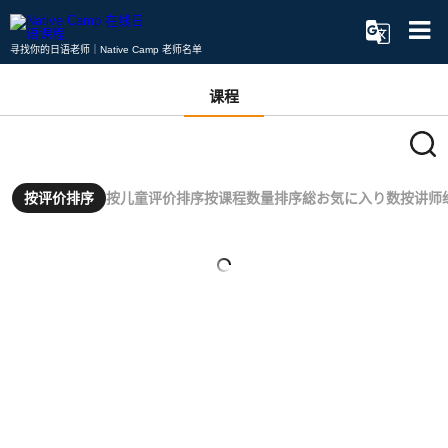
寻找你的日语老师｜Native Camp 老师名单
课程
按评价排序
按儿童评价排序
按课程数量排序
総お気に入り数
按讲师