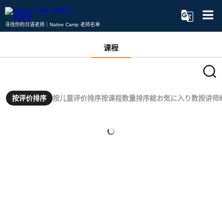
寻找你的日语老师｜Native Camp 老师名单
课程
按评价排序
按儿童评价排序
按课程数量排序
総お気に入り数
按讲师