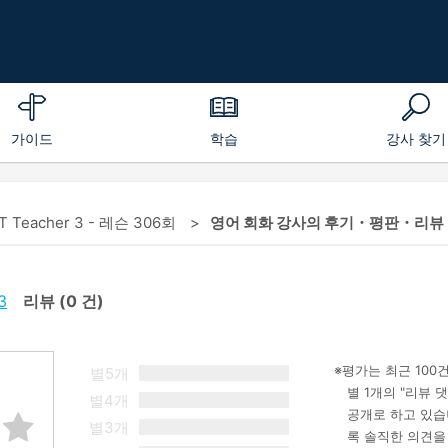
가이드
학습
강사 찾기
Teacher 3 - 레슨 306회
영어 회화 강사의 후기・평판・리뷰 | FD
3
리뷰
(0 건)
평가는 최근 100
별5개
별 1개의 "리뷰
별4개
공개로 하고 있습
별3개
록 솔직한 의견을