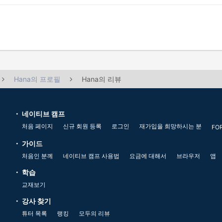
Hana의 프로필
Hana의 리뷰
네이티브 캠프
처음 페이지
신규 회원 등록
로그인
재가입을 희망하시는 분
FO
가이드
처음인 분께
네이티브 캠프 사용법
요금에 대해서
브라우저
앱
학습
교재보기
강사 찾기
튜터 목록
랭킹
모두의 리뷰