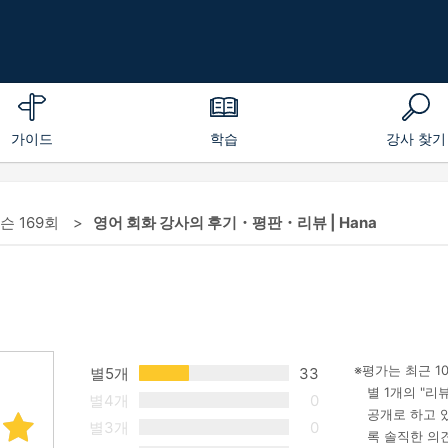
가이드
학습
강사 찾기
레슨 169회
영어 회화 강사의 후기・평판・리뷰 | Hana
평가는 최근 1
별5개
33
별 1개의 "
별4개
0
공개로 하고 
별3개
0
록 솔직한 의