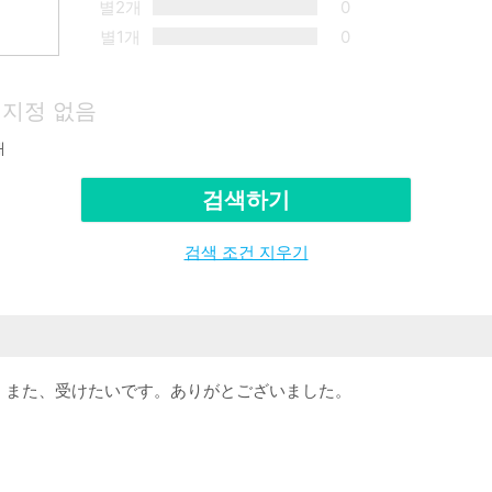
별2개
0
별1개
0
지정 없음
재
검색하기
검색 조건 지우기
。また、受けたいです。ありがとございました。