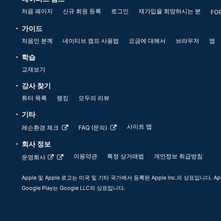
처음 페이지
신규 회원 등록
로그인
재가입을 희망하시는 분
FO
가이드
처음인 분께
네이티브 캠프 사용법
요금에 대해서
브라우저
앱
학습
교재보기
강사 찾기
튜터 목록
랭킹
모두의 리뷰
기타
사이트 맵
레슨환경 체크
FAQ (문의)
회사 정보
이용약관
특정 상거래법
개인정보 취급방침
운영회사
Apple 및 Apple 로고는 미국 및 기타 국가에서 등록된 Apple Inc.의 상표입니다. App
Google Play는 Google LLC의 상표입니다.