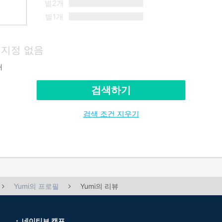
별2개
별1개
지정 없음
재
검색하기
검색 조건 지우기
Yumi의 프로필
Yumi의 리뷰
네이티브 캠프