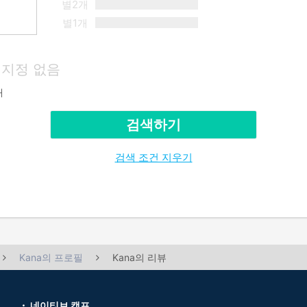
별2개
별1개
지정 없음
재
검색하기
검색 조건 지우기
Kana의 프로필
Kana의 리뷰
네이티브 캠프