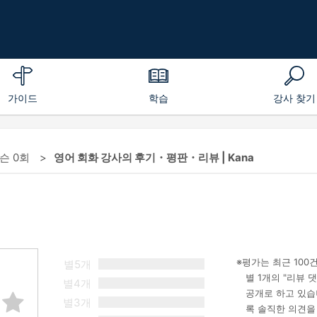
가이드
학습
강사 찾기
레슨 0회
영어 회화 강사의 후기・평판・리뷰 | Kana
평가는 최근 100
별5개
별 1개의 "리뷰
별4개
공개로 하고 있습
별3개
록 솔직한 의견을