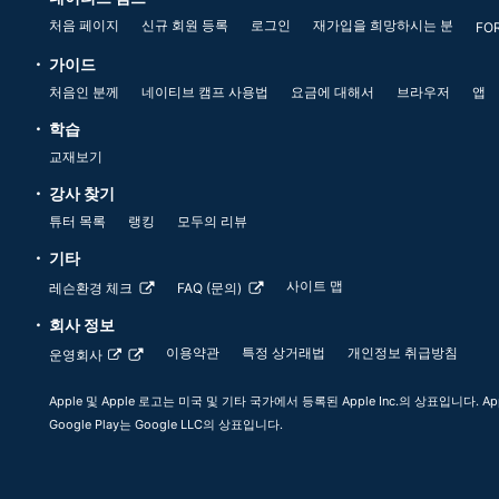
처음 페이지
신규 회원 등록
로그인
재가입을 희망하시는 분
FO
가이드
처음인 분께
네이티브 캠프 사용법
요금에 대해서
브라우저
앱
학습
교재보기
강사 찾기
튜터 목록
랭킹
모두의 리뷰
기타
사이트 맵
레슨환경 체크
FAQ (문의)
회사 정보
이용약관
특정 상거래법
개인정보 취급방침
운영회사
Apple 및 Apple 로고는 미국 및 기타 국가에서 등록된 Apple Inc.의 상표입니다. App
Google Play는 Google LLC의 상표입니다.