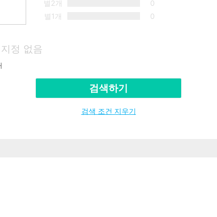
별2개
0
별1개
0
지정 없음
재
검색하기
검색 조건 지우기