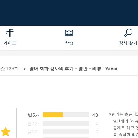
가이드
학습
강사 찾기
레슨 126회
영어 회화 강사의 후기・평판・리뷰 | Yayoi
평가는 최근 1
별5개
43
별 1개의 "
별4개
0
공개로 하고 
별3개
0
록 솔직한 의