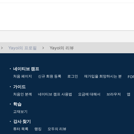
Yayoi의 프로필
Yayoi의 리뷰
네이티브 캠프
처음 페이지
신규 회원 등록
로그인
재가입을 희망하시는 분
FO
가이드
처음인 분께
네이티브 캠프 사용법
요금에 대해서
브라우저
앱
학습
교재보기
강사 찾기
튜터 목록
랭킹
모두의 리뷰