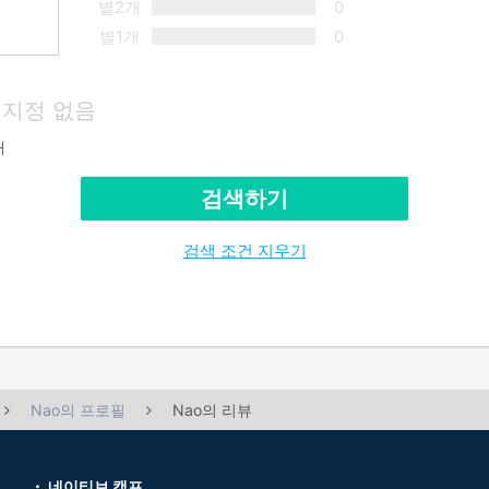
별2개
0
별1개
0
지정 없음
재
검색하기
검색 조건 지우기
Nao의 프로필
Nao의 리뷰
네이티브 캠프