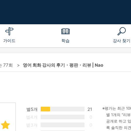
가이드
학습
강사 찾기
슨 77회
영어 회화 강사의 후기・평판・리뷰 | Nao
평가는 최근 1
별5개
21
별 1개의 "리
별4개
0
공개로 하고 있
별3개
0
록 솔직한 의