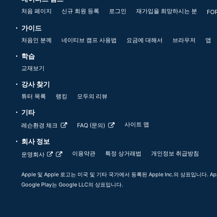
처음 페이지
신규 회원 등록
로그인
재가입을 희망하시는 분
FO
가이드
처음인 분께
네이티브 캠프 사용법
요금에 대해서
브라우저
앱
학습
교재보기
강사 찾기
튜터 목록
랭킹
모두의 리뷰
기타
사이트 맵
레슨환경 체크
FAQ (문의)
회사 정보
이용약관
특정 상거래법
개인정보 취급방침
운영회사
Apple 및 Apple 로고는 미국 및 기타 국가에서 등록된 Apple Inc.의 상표입니다. App
Google Play는 Google LLC의 상표입니다.