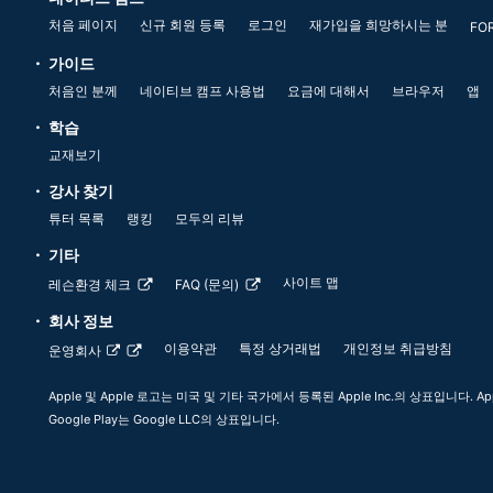
처음 페이지
신규 회원 등록
로그인
재가입을 희망하시는 분
FO
가이드
처음인 분께
네이티브 캠프 사용법
요금에 대해서
브라우저
앱
학습
교재보기
강사 찾기
튜터 목록
랭킹
모두의 리뷰
기타
사이트 맵
레슨환경 체크
FAQ (문의)
회사 정보
이용약관
특정 상거래법
개인정보 취급방침
운영회사
Apple 및 Apple 로고는 미국 및 기타 국가에서 등록된 Apple Inc.의 상표입니다. App
Google Play는 Google LLC의 상표입니다.