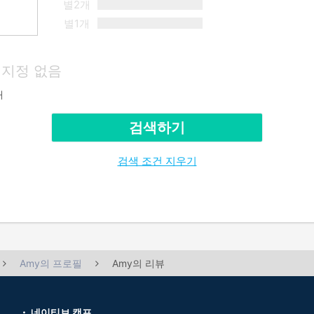
별2개
별1개
지정 없음
재
검색하기
검색 조건 지우기
Amy의 프로필
Amy의 리뷰
네이티브 캠프