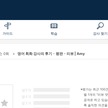
가이드
학습
강사 찾기
슨 0회
영어 회화 강사의 후기・평판・리뷰 | Amy
평가는 최근 100
별5개
별 1개의 "리뷰
별4개
공개로 하고 있습
별3개
록 솔직한 의견을