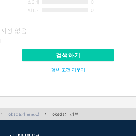
별2개
0
별1개
0
지정 없음
재
검색하기
검색 조건 지우기
okada의 프로필
okada의 리뷰
네이티브 캠프