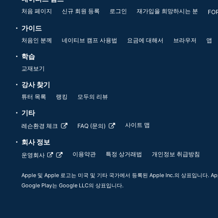
처음 페이지
신규 회원 등록
로그인
재가입을 희망하시는 분
FO
가이드
처음인 분께
네이티브 캠프 사용법
요금에 대해서
브라우저
앱
학습
교재보기
강사 찾기
튜터 목록
랭킹
모두의 리뷰
기타
사이트 맵
레슨환경 체크
FAQ (문의)
회사 정보
이용약관
특정 상거래법
개인정보 취급방침
운영회사
Apple 및 Apple 로고는 미국 및 기타 국가에서 등록된 Apple Inc.의 상표입니다. App
Google Play는 Google LLC의 상표입니다.