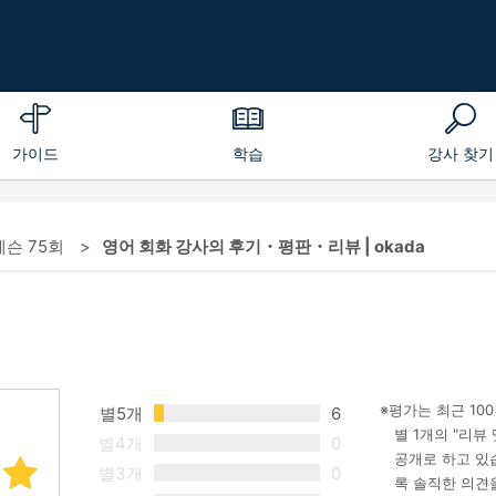
가이드
학습
강사 찾기
레슨 75회
영어 회화 강사의 후기・평판・리뷰 | okada
평가는 최근 10
별5개
6
별 1개의 "리뷰
별4개
0
공개로 하고 있
별3개
0
록 솔직한 의견