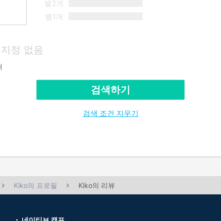
별2개
별1개
지정 없음
재
검색하기
검색 조건 지우기
Kiko의 프로필
Kiko의 리뷰
네이티브 캠프