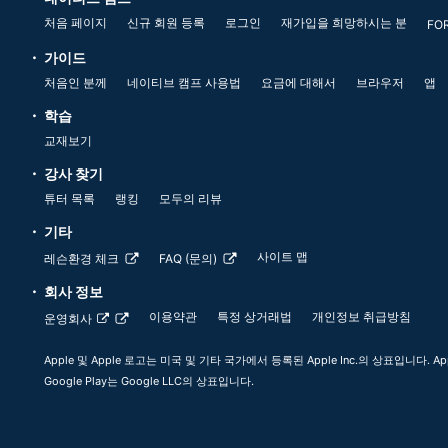
처음 페이지
신규 회원 등록
로그인
재가입을 희망하시는 분
FO
가이드
처음인 분께
네이티브 캠프 사용법
요금에 대해서
브라우저
앱
학습
교재보기
강사 찾기
튜터 목록
랭킹
모두의 리뷰
기타
사이트 맵
레슨환경 체크
FAQ (문의)
회사 정보
이용약관
특정 상거래법
개인정보 취급방침
운영회사
Apple 및 Apple 로고는 미국 및 기타 국가에서 등록된 Apple Inc.의 상표입니다. App
Google Play는 Google LLC의 상표입니다.