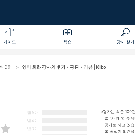
가이드
학습
강사 찾기
슨 0회
영어 회화 강사의 후기・평판・리뷰 | Kiko
평가는 최근 100
별5개
별 1개의 "리뷰
별4개
공개로 하고 있습
별3개
록 솔직한 의견을