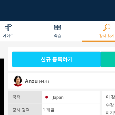
가이드
학습
강사 찾기
신규 등록하기
Anzu
(44세)
국적
이 
Japan
수강 
강사 경력
1 개월
마지막