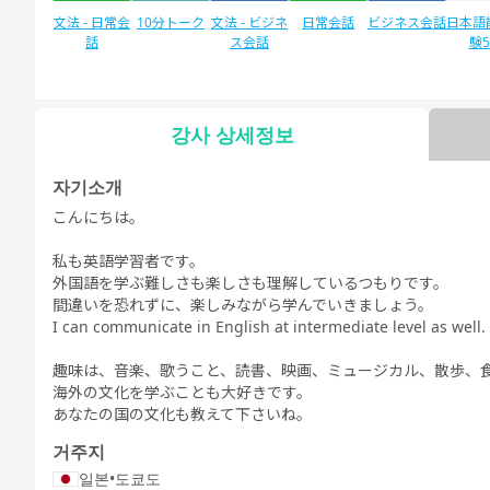
文法 - 日常会
10分トーク
文法 - ビジネ
日常会話
ビジネス会話
日本語
話
ス会話
験
강사 상세정보
자유 대화
日本語能力試
デイリートピ
験1級
ック
자기소개
こんにちは。
私も英語学習者です。
外国語を学ぶ難しさも楽しさも理解しているつもりです。
間違いを恐れずに、楽しみながら学んでいきましょう。
I can communicate in English at intermediate level as well.
趣味は、音楽、歌うこと、読書、映画、ミュージカル、散歩、
海外の文化を学ぶことも大好きです。
あなたの国の文化も教えて下さいね。
거주지
일본
•
도쿄도