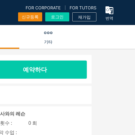
FOR CORPORATE
FOR TUTORS
신규등록
로그인
재가입
번역
기타
예약하다
강사와의 레슨
횟수 :
0 회
 수업 :