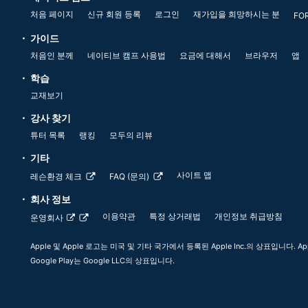
처음 페이지
신규 회원 등록
로그인
재가입을 희망하시는 분
FO
가이드
처음인 분께
네이티브 캠프 사용법
요금에 대해서
브라우저
앱
학습
교재보기
강사 찾기
튜터 목록
랭킹
모두의 리뷰
기타
사이트 맵
레슨환경 체크
FAQ (문의)
회사 정보
이용약관
특정 상거래법
개인정보 취급방침
운영회사
Apple 및 Apple 로고는 미국 및 기타 국가에서 등록된 Apple Inc.의 상표입니다. App
Google Play는 Google LLC의 상표입니다.