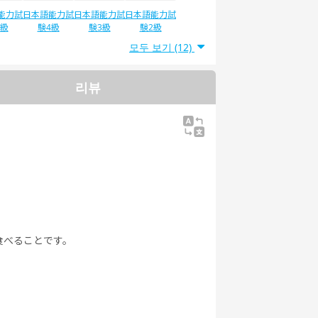
能力試
日本語能力試
日本語能力試
日本語能力試
5級
験4級
験3級
験2級
모두 보기 (12)
리뷰
食べることです。