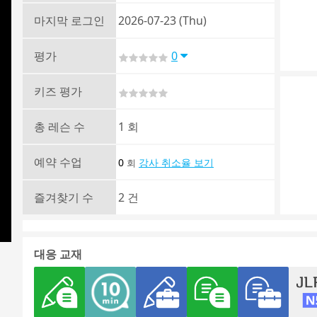
마지막 로그인
2026-07-23 (Thu)
평가
0
키즈 평가
총 레슨 수
1 회
예약 수업
0
강사 취소율 보기
회
즐겨찾기 수
2 건
대응 교재