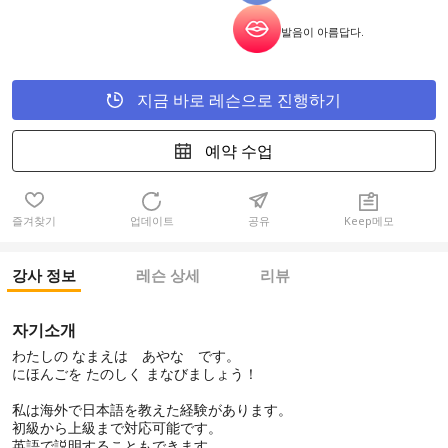
발음이 아름답다.
지금 바로 레슨으로 진행하기
예약 수업
즐겨찾기
업데이트
공유
Keep메모
강사 정보
레슨 상세
리뷰
자기소개
わたしの なまえは あやな です。
にほんごを たのしく まなびましょう！
私は海外で日本語を教えた経験があります。
初級から上級まで対応可能です。
英語で説明することもできます。